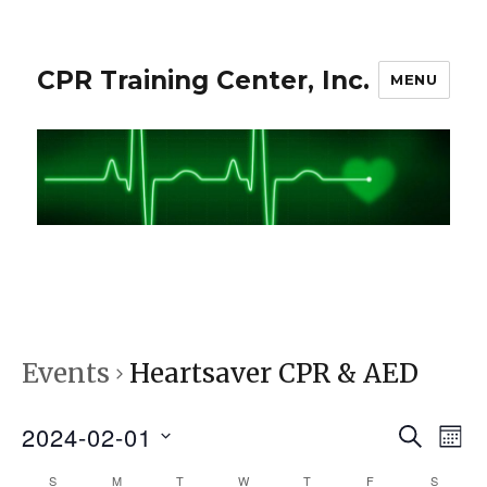
CPR Training Center, Inc.
MENU
Events
Heartsaver CPR & AED
2024-02-01
S
E
E
M
E
O
S
v
A
S
M
T
W
T
F
S