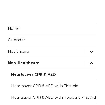
a
v
t
i
n
e
o
d
n
n
Home
V
t
Calendar
i
s
expand
e
Healthcare
child
menu
w
expand
Non-Healthcare
child
menu
s
Heartsaver CPR & AED
N
Heartsaver CPR & AED with First Aid
a
Heartsaver CPR & AED with Pediatric First Aid
v