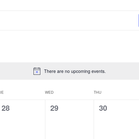
There are no upcoming events.
UE
WED
THU
0
0
0
28
29
30
e
e
e
v
v
v